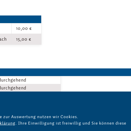
10,00 €
ach
15,00 €
durchgehend
durchgehend
e zur Auswertung nutzen wir Cookies.
klärung
. Ihre Einwilligung ist freiwillig und Sie können diese
freiheit
Impressum
Datenschutz
AGB
AEB