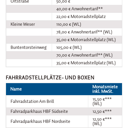
Ortstraße
50,00 €
40,00 € Anwohnertarif**
22,00 € Motorradstellplatz
Kleine Weser
110,00 € (WL)
78,00 € Anwohnertarif** (WL)
35,00 € Motorradstellplatz (WL)
Buntentorsteinweg
105,00 € (WL)
70,00 € Anwohnertarif** (WL)
35,00 € Motorradstellplatz (WL)
FAHRRADSTELLPLÄTZE- UND BOXEN
Monatsmiete
Name
inkl. MwSt.
15,50 €***
Fahrradstation Am Brill
(WL)
Fahrradparkhaus HBF Südseite
12,50 €***
12,50 €***
Fahrradparkhaus HBF Nordseite
(WL)