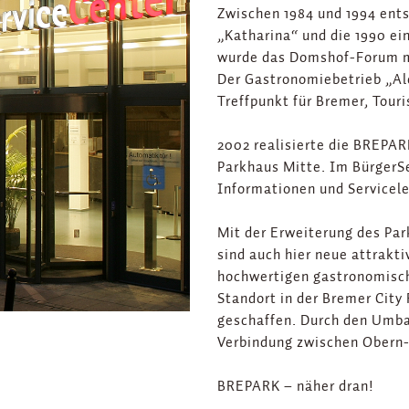
Zwischen 1984 und 1994 ent
„Katharina“ und die 1990 ei
wurde das Domshof-Forum m
Der Gastronomiebetrieb „Ale
Treffpunkt für Bremer, Tou
2002 realisierte die BREPAR
Parkhaus Mitte. Im BürgerSe
Informationen und Servicele
Mit der Erweiterung des Pa
sind auch hier neue attrakt
hochwertigen gastronomisch
Standort in der Bremer Cit
geschaffen. Durch den Umba
Verbindung zwischen Obern-
BREPARK – näher dran!